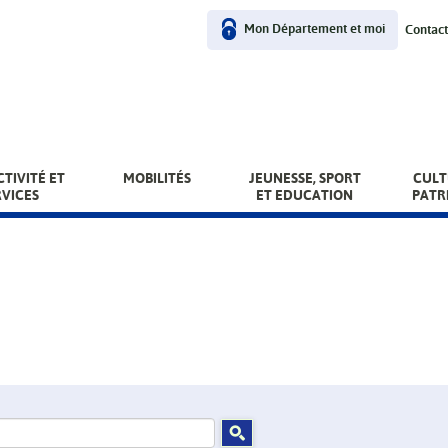
User
Mon Département et moi
Contact
menu
TIVITÉ ET
MOBILITÉS
JEUNESSE, SPORT
CULT
RVICES
ET EDUCATION
PATR