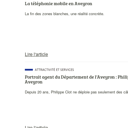
PRINCIPALE
La téléphonie mobile en Aveyron
Description
La fin des zones blanches, une réalité concrète.
courte
Lire l'article
CATÉGORIE
ATTRACTIVITÉ ET SERVICES
PRINCIPALE
Portrait agent du Département de l'Aveyron : Philip
Aveyron
Description
Depuis 20 ans, Philippe Clot ne déploie pas seulement des câb
courte
Lire l'article