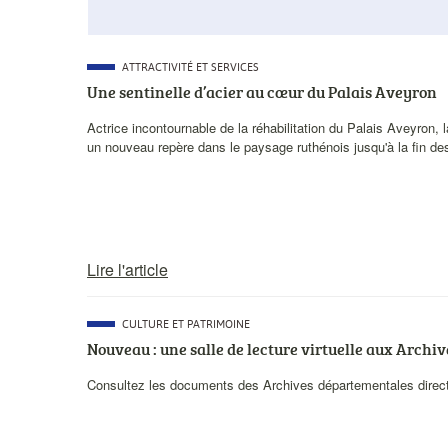
CATÉGORIE
ATTRACTIVITÉ ET SERVICES
PRINCIPALE
Une sentinelle d’acier au cœur du Palais Aveyron
Description
Actrice incontournable de la réhabilitation du Palais Aveyron,
courte
un nouveau repère dans le paysage ruthénois jusqu'à la fin de
Lire l'article
CATÉGORIE
CULTURE ET PATRIMOINE
PRINCIPALE
Nouveau : une salle de lecture virtuelle aux Arch
Description
Consultez les documents des Archives départementales direc
courte