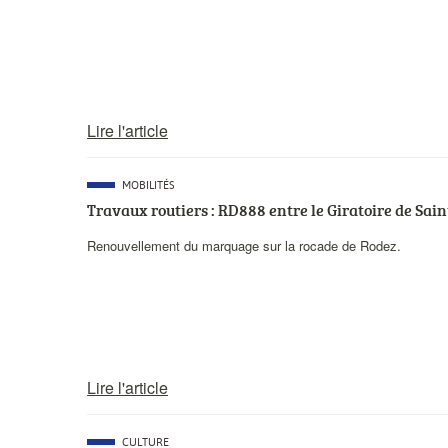
Lire l'article
CATÉGORIE
MOBILITÉS
PRINCIPALE
Travaux routiers : RD888 entre le Giratoire de Sai
Description
Renouvellement du marquage sur la rocade de Rodez.
courte
Lire l'article
CATÉGORIE
CULTURE