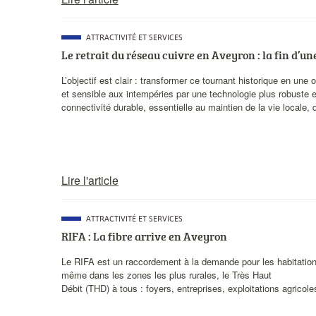
CATÉGORIE
ATTRACTIVITÉ ET SERVICES
PRINCIPALE
Le retrait du réseau cuivre en Aveyron : la fin d’un
Description
L’objectif est clair : transformer ce tournant historique en une
courte
et sensible aux intempéries par une technologie plus robuste e
connectivité durable, essentielle au maintien de la vie locale, 
Lire l'article
CATÉGORIE
ATTRACTIVITÉ ET SERVICES
PRINCIPALE
RIFA : La fibre arrive en Aveyron
Description
Le RIFA est un raccordement à la demande pour les habitations
courte
même dans les zones les plus rurales, le Très Haut
Débit (THD) à tous : foyers, entreprises, exploitations agricol