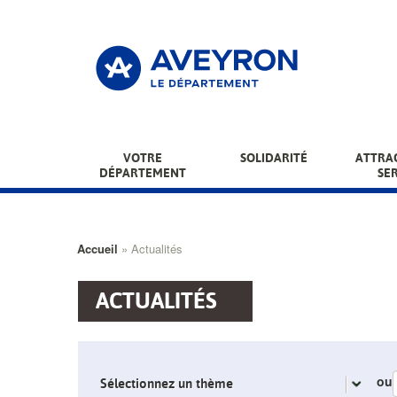
Aller
au
contenu
principal
Main
VOTRE
SOLIDARITÉ
ATTRAC
DÉPARTEMENT
SE
menu
Fil
Accueil
Actualités
d'Ariane
ACTUALITÉS
ou
Sélectionnez un thème