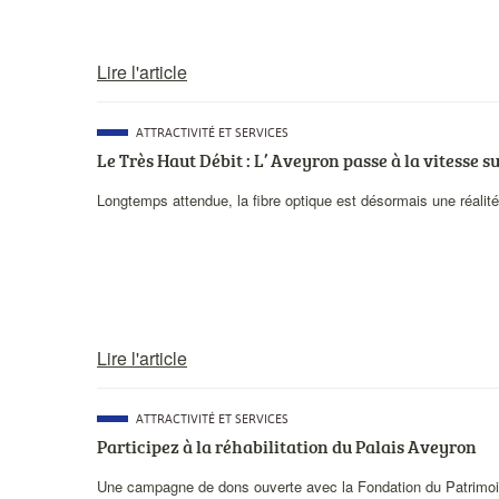
Lire l'article
CATÉGORIE
ATTRACTIVITÉ ET SERVICES
PRINCIPALE
Le Très Haut Débit : L’ Aveyron passe à la vitesse s
Description
Longtemps attendue, la fibre optique est désormais une réalit
courte
Lire l'article
CATÉGORIE
ATTRACTIVITÉ ET SERVICES
PRINCIPALE
Participez à la réhabilitation du Palais Aveyron
Description
Une campagne de dons ouverte avec la Fondation du Patrimo
courte