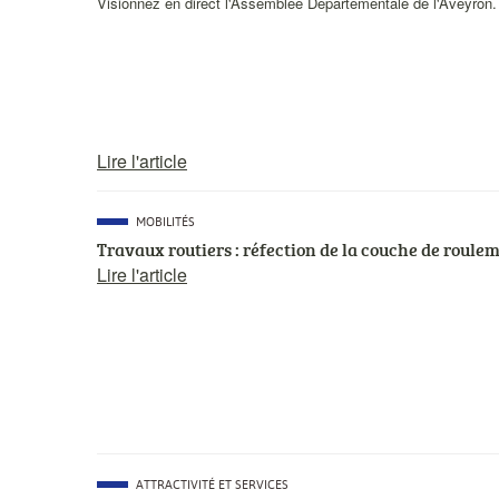
Visionnez en direct l'Assemblée Départementale de l'Aveyron.
courte
Lire l'article
CATÉGORIE
MOBILITÉS
PRINCIPALE
Travaux routiers : réfection de la couche de roul
Lire l'article
CATÉGORIE
ATTRACTIVITÉ ET SERVICES