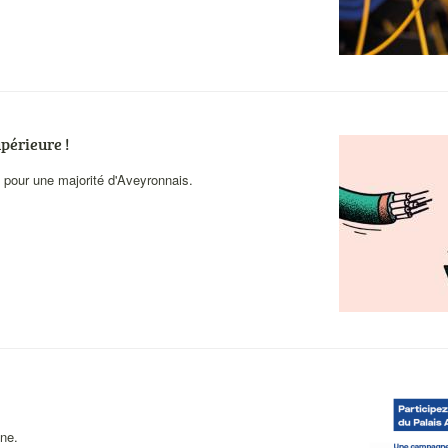
upérieure !
Visuel
actualités
é pour une majorité d'Aveyronnais.
Visuel
actualités
ine.