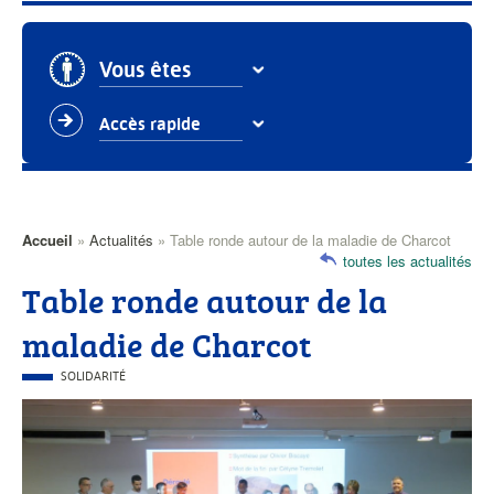
Vous êtes
Accès rapide
Accueil
Actualités
Table ronde autour de la maladie de Charcot
Fil
toutes les actualités
d'Ariane
Table ronde autour de la
maladie de Charcot
CATÉGORIE
SOLIDARITÉ
PRINCIPALE
Visuel
actualités