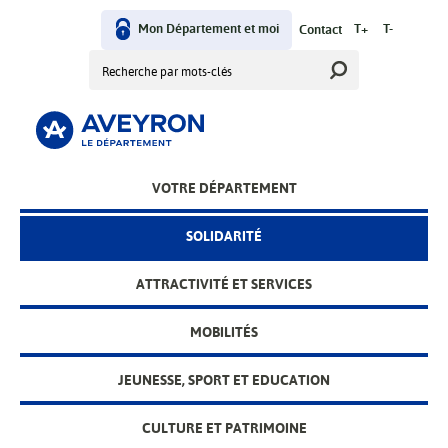
Aller
au
Mon Département et moi
T+
T-
Contact
User
contenu
Rechercher
principal
menu
VOTRE DÉPARTEMENT
Main
menu
SOLIDARITÉ
ATTRACTIVITÉ ET SERVICES
MOBILITÉS
JEUNESSE, SPORT ET EDUCATION
CULTURE ET PATRIMOINE