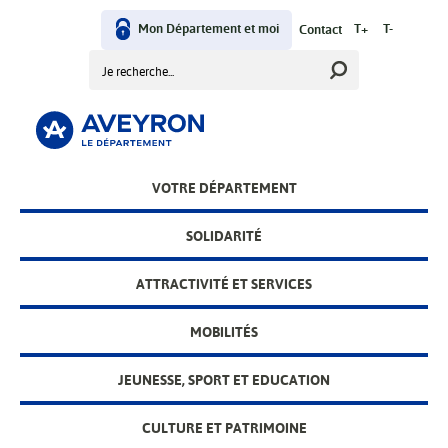
Aller
User
au
Mon Département et moi
T+
T-
Contact
contenu
Rechercher
menu
principal
Main
VOTRE DÉPARTEMENT
menu
SOLIDARITÉ
ATTRACTIVITÉ ET SERVICES
MOBILITÉS
JEUNESSE, SPORT ET EDUCATION
CULTURE ET PATRIMOINE