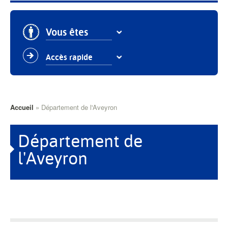
Vous êtes
Accès rapide
Fil
Accueil
Département de l'Aveyron
d'Ariane
Département de
l'Aveyron