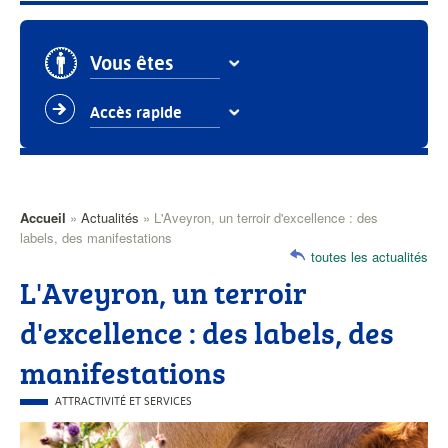
Vous êtes
Accès rapide
Accueil
Actualités
L'Aveyron, un terroir d'excellence : des
Fil
labels, des manifestations
toutes les actualités
d'Ariane
L'Aveyron, un terroir
d'excellence : des labels, des
manifestations
CATÉGORIE
ATTRACTIVITÉ ET SERVICES
PRINCIPALE
Visuel