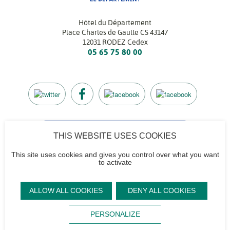
Hôtel du Département
Place Charles de Gaulle CS 43147
12031 RODEZ Cedex
05 65 75 80 00
THIS WEBSITE USES COOKIES
CONTACTEZ-NOUS
Retrouvez l’annuaire de tous nos services
This site uses cookies and gives you control over what you want
to activate
Contactez-nous
Accéder à notre
Mentions
Plan du site
ALLOW ALL COOKIES
DENY ALL COOKIES
CG12
logo et notre
légales
Signaler un
Sourd,
charte
Footer
problème sur le
Protection des
malentendant ?
PERSONALIZE
site
Aveyron
données
Flux RSS
Magazine
personnelles