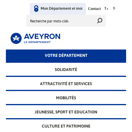
Aller
au
Mon Département et moi
T+
T-
Contact
User
contenu
Rechercher
principal
menu
VOTRE DÉPARTEMENT
Main
menu
SOLIDARITÉ
ATTRACTIVITÉ ET SERVICES
MOBILITÉS
JEUNESSE, SPORT ET EDUCATION
CULTURE ET PATRIMOINE