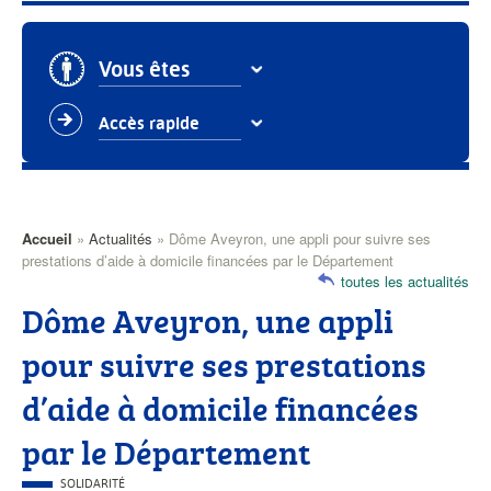
Vous êtes
Accès rapide
Accueil
Actualités
Dôme Aveyron, une appli pour suivre ses
Fil
prestations d’aide à domicile financées par le Département
toutes les actualités
d'Ariane
Dôme Aveyron, une appli
pour suivre ses prestations
d’aide à domicile financées
par le Département
CATÉGORIE
SOLIDARITÉ