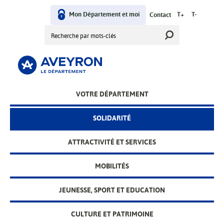
Aller
au
Mon Département et moi
T+
T-
Contact
User
contenu
Rechercher
principal
menu
VOTRE DÉPARTEMENT
Main
menu
SOLIDARITÉ
ATTRACTIVITÉ ET SERVICES
MOBILITÉS
JEUNESSE, SPORT ET EDUCATION
CULTURE ET PATRIMOINE