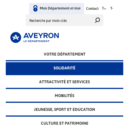
Aller
au
Mon Département et moi
T+
T-
Contact
User
contenu
Rechercher
principal
menu
VOTRE DÉPARTEMENT
Main
menu
SOLIDARITÉ
ATTRACTIVITÉ ET SERVICES
MOBILITÉS
JEUNESSE, SPORT ET EDUCATION
CULTURE ET PATRIMOINE