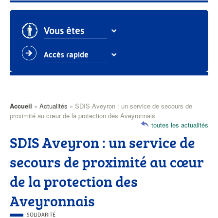
Vous êtes
Accès rapide
Accueil
Actualités
SDIS Aveyron : un service de secours de
Fil
proximité au cœur de la protection des Aveyronnais
toutes les actualités
d'Ariane
SDIS Aveyron : un service de
secours de proximité au cœur
de la protection des
Aveyronnais
CATÉGORIE
SOLIDARITÉ