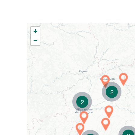
+
−
2
2