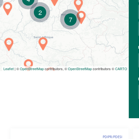
2
7
Leaflet
| ©
OpenStreetMap
contributors, ©
OpenStreetMap
contributors ©
CARTO
PDIPR/PDESI