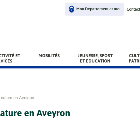
User
Mon Département et moi
Contact
menu
TIVITÉ ET
MOBILITÉS
JEUNESSE, SPORT
CULT
RVICES
ET EDUCATION
PATR
e nature en Aveyron
 nature en Aveyron