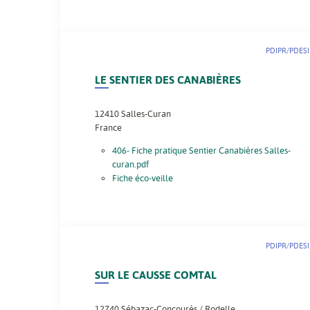
PDIPR/PDESI
LE SENTIER DES CANABIÈRES
12410
Salles-Curan
France
406- Fiche pratique Sentier Canabières Salles-
curan.pdf
Fiche éco-veille
PDIPR/PDESI
SUR LE CAUSSE COMTAL
12740
Sébazac-Concourès / Rodelle