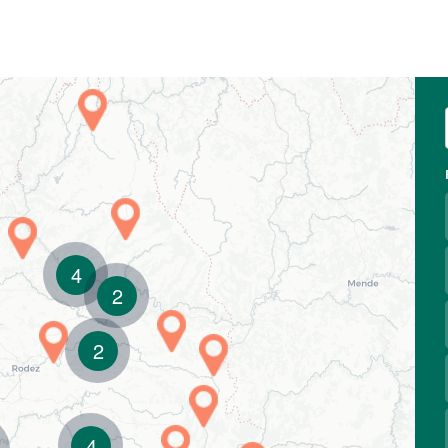
4
2
2
4