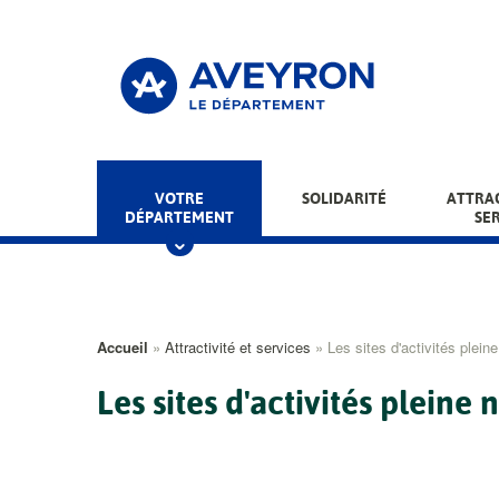
Aller
au
contenu
principal
Main
VOTRE
SOLIDARITÉ
ATTRAC
DÉPARTEMENT
SE
menu
Fil
Accueil
Attractivité et services
Les sites d'activités plein
d'Ariane
Les sites d'activités pleine